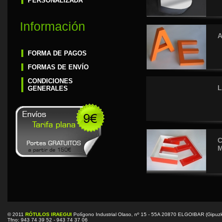
PERSONALIZADA
Información
A
FORMA DE PAGOS
FORMAS DE ENVÍO
CONDICIONES
L
GENERALES
C
M
© 2011
RÓTULOS IRAEGUI
Polígono Industrial Olaso, nº 15 - 55A 20870 ELGOIBAR (Gipuz
Tfno: 943 74 39 52 - 943 74 37 06