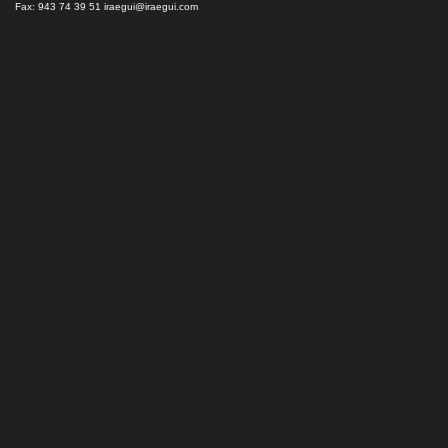
Fax: 943 74 39 51
iraegui@iraegui.com