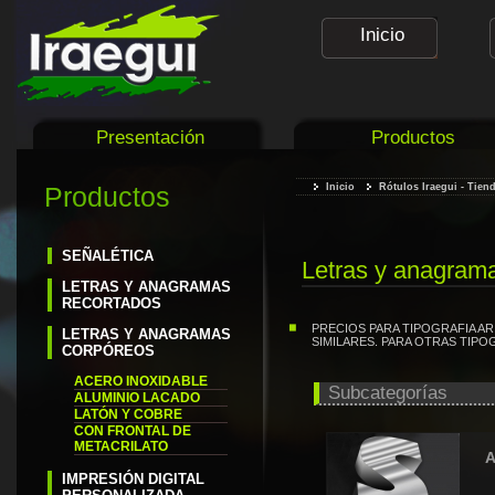
Rótulos Iraegui
Inicio
Presentación
Productos
Productos
Inicio
Rótulos Iraegui - Tien
SEÑALÉTICA
Letras y anagram
LETRAS Y ANAGRAMAS
RECORTADOS
PRECIOS PARA TIPOGRAFIA ARI
LETRAS Y ANAGRAMAS
SIMILARES. PARA OTRAS TIPO
CORPÓREOS
ACERO INOXIDABLE
Subcategorías
ALUMINIO LACADO
LATÓN Y COBRE
CON FRONTAL DE
METACRILATO
A
IMPRESIÓN DIGITAL